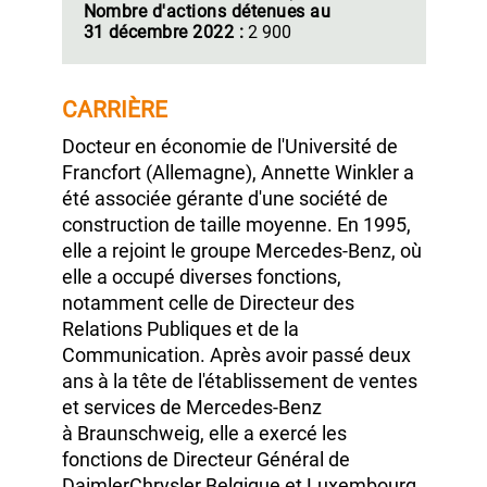
Début du mandat
en cours :
mai 2022
Date d'échéance
du mandat :
2026
(Assemblée Générale
statuant sur les
comptes de
l'exercice 2025)
Nombre d'actions détenues au
31 décembre 2022 :
2 900
CARRIÈRE
Docteur en économie de l'Université de
Francfort
(Allemagne),
Annette Winkler
a
été associée gérante d'une société de
construction de taille moyenne.
En 1995,
elle a rejoint le groupe Mercedes‑Benz, où
elle a occupé diverses fonctions,
notamment celle de Directeur des
Relations Publiques et de la
Communication. Après avoir passé deux
ans à la tête de l'établissement de ventes
et services de Mercedes‑Benz