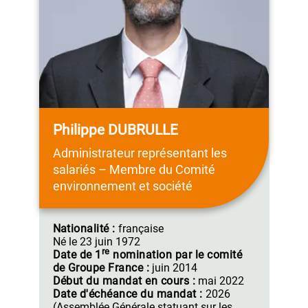
Philippe DUBRULLE
Administrateur représentant les
salariés – Membre du Comité
environnement et société
Nationalité :
française
Né le
23 juin 1972
re
Date de
1
nomination
par le comité