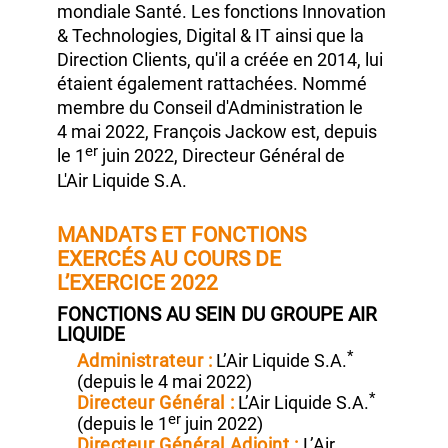
pôles Europe Industrie, Europe Santé et
Afrique, Moyen‑Orient & Inde. Il est aussi
en charge de la branche d'activité
mondiale Santé. Les fonctions Innovation
& Technologies, Digital & IT ainsi que la
Direction Clients, qu'il a créée
en 2014,
lui
étaient également rattachées. Nommé
membre du Conseil d'Administration le
4 mai 2022,
François Jackow
est, depuis
er
le
1
juin 2022,
Directeur Général
de
L'Air Liquide S.A.
MANDATS ET FONCTIONS
EXERCÉS AU COURS DE
L’EXERCICE 2022
FONCTIONS AU SEIN DU GROUPE AIR
LIQUIDE
*
Administrateur :
L’Air Liquide S.A.