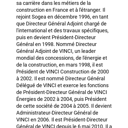
Xavier Huillard
est diplômé de l'École
polytechnique et de l'École nationale des
ponts et chaussées. Il a fait l'essentiel de
sa carrière dans les métiers de la
construction en France et à l'étranger. Il
rejoint Sogea en décembre 1996, en tant
que Directeur Général Adjoint chargé de
l'international et des travaux spécifiques,
puis en devient Président-Directeur
Général en 1998. Nommé Directeur
Général Adjoint de VINCI, un leader
mondial des concessions, de l'énergie et
de la construction, en mars 1998, il est
Président de
VINCI Construction
de 2000
à 2002.
Il est nommé
Directeur Général
Délégué de VINCI et exerce les fonctions
de Président‑Directeur Général de VINCI
Énergies
de 2002
à 2004,
puis Président
de cette société
de 2004
à 2005.
Il devient