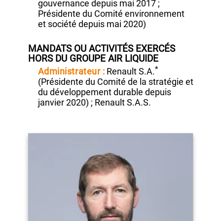
(membre
du Comité des rémunérations
de
mai 2015
à
mai 2020 ;
membre du
Comité des nominations et de la
gouvernance depuis
mai 2017 ;
Présidente du Comité environnement
et société depuis
mai 2020)
MANDATS OU ACTIVITÉS EXERCÉS
HORS DU GROUPE AIR LIQUIDE
*
Administrateur :
Renault S.A.
(Présidente
du Comité de la stratégie et
du développement durable depuis
janvier 2020) ;
Renault S.A.S.