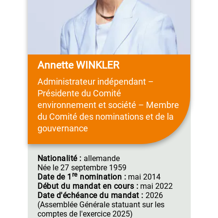
Annette WINKLER
Administrateur indépendant –
Présidente du Comité
environnement et société – Membre
du Comité des nominations et de la
gouvernance
Nationalité :
allemande
Née le
27 septembre 1959
re
Date de
1
nomination :
mai 2014