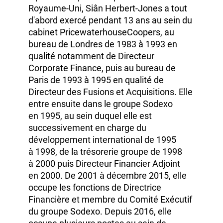
Titulaire d’un
Master of Art
en histoire de
l'Université d'Oxford ainsi que d'un
diplôme d'expert‑comptable au
Royaume‑Uni,
Siân Herbert‑Jones
a tout
d'abord exercé pendant
13 ans
au sein du
cabinet
PricewaterhouseCoopers
, au
bureau de Londres
de 1983
à 1993
en
qualité notamment de Directeur
Corporate Finance,
puis au bureau de
Paris
de 1993
à 1995
en qualité de
Directeur des Fusions et Acquisitions. Elle
entre ensuite dans le groupe Sodexo
en 1995,
au sein duquel elle est
successivement en charge du
développement international
de 1995
à 1998,
de la trésorerie groupe
de 1998
à 2000
puis Directeur Financier Adjoint
en 2000.
De 2001
à décembre 2015,
elle
occupe les fonctions de Directrice