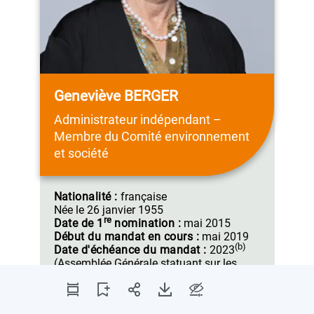
Geneviève BERGER
Administrateur indépendant –
Membre du Comité environnement
et société
Nationalité :
française
Née le
26 janvier 1955
re
Date de
1
nomination :
mai 2015
Début du mandat en
cours :
mai 2019
(b)
Date d'échéance du
mandat :
2023
(Assemblée Générale
statuant sur les