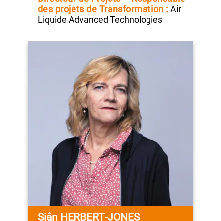
*
Administrateur :
L’Air Liquide S.A.
(membre
du Comité environnement et
société depuis
mai 2017)
Directeur de Projets – Responsable
des projets de
Transformation :
Air
Liquide Advanced Technologies