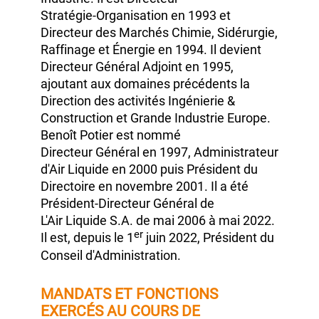
puis de Directeur du Développement
Énergie au sein de l’activité Grande
Industrie. Il est Directeur
Stratégie‑Organisation
en 1993
et
Directeur des Marchés Chimie, Sidérurgie,
Raffinage et Énergie
en 1994.
Il devient
Directeur Général
Adjoint
en 1995,
ajoutant aux domaines précédents la
Direction des activités Ingénierie &
Construction et Grande Industrie Europe.
Benoît Potier
est nommé
Directeur Général
en 1997,
Administrateur
d'Air Liquide
en 2000
puis Président du
Directoire en
novembre 2001.
Il a été
Président‑Directeur Général de
L'Air Liquide S.A.
de
mai 2006
à mai 2022.
er
Il est, depuis le
1
juin 2022,
Président du
Conseil d'Administration.