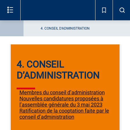
Lire
le
document
4. CONSEIL
(c)
D’ADMINISTRATION
4. CONSEIL D’ADMINISTRATION
Membres du conseil d’administration
Nouvelles candidatures proposées à
l’assemblée générale
du 3 mai 2023
Ratification de la cooptation faite par le
conseil d’administration