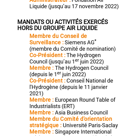
Administrateur :
The Hydrogen
Company
(jusqu’au 31 décembre
2022)
Administrateur :
Fondation Air
Liquide (jusqu’au 17 novembre 2022)
MANDATS OU ACTIVITÉS EXERCÉS
HORS DU GROUPE AIR LIQUIDE
Membre du Conseil de
*
Surveillance :
Siemens AG
(membre du Comité de nomination)
Co‑Président :
The Hydrogen
er
Council
(jusqu’au 1
juin 2022)
Membre :
The Hydrogen Council
er
(depuis le 1
juin 2022)
Co‑Président :
Conseil National de
l'Hydrogène (depuis le 11 janvier
2021)
Membre :
European Round Table of
Industrialists
(ERT)
Membre :
Asia Business Council