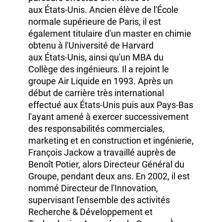
François Jackow
a une double formation
scientifique et managériale issue d'un
parcours effectué en France et
aux États‑Unis.
Ancien élève de l'École
normale supérieure de Paris, il est
également titulaire d'un master en chimie
obtenu à l'Université de Harvard
aux États‑Unis,
ainsi qu'un MBA du
Collège des ingénieurs. Il a rejoint le
groupe
Air Liquide
en 1993.
Après un
début de carrière très international
effectué
aux États‑Unis
puis
aux Pays‑Bas
l'ayant amené à exercer successivement
des responsabilités commerciales,
marketing et en construction et ingénierie,
François Jackow
a travaillé auprès de
Benoît Potier,
alors
Directeur Général
du
Groupe, pendant deux ans.
En 2002,
il est