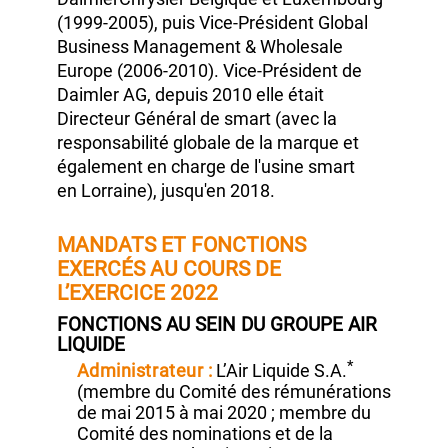
à Braunschweig,
elle a exercé les
fonctions de
Directeur Général
de
DaimlerChrysler
Belgique et Luxembourg
(1999‑2005),
puis Vice‑Président
Global
Business Management & Wholesale
Europe
(2006‑2010).
Vice‑Président de
Daimler AG,
depuis 2010
elle était
Directeur Général
de smart
(avec
la
responsabilité globale de la marque et
également en charge de l'usine smart
en Lorraine),
jusqu'en 2018.
MANDATS ET FONCTIONS
EXERCÉS AU COURS DE
L’EXERCICE 2022
FONCTIONS AU SEIN DU GROUPE AIR
LIQUIDE
*
Administrateur :
L’Air Liquide S.A.