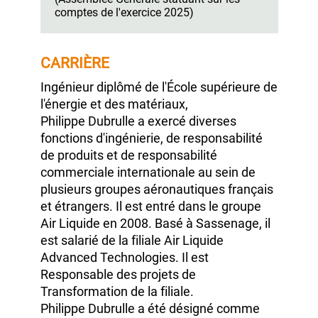
de Groupe
France :
juin 2014
Début du mandat
en cours :
mai 2022
Date d'échéance du
mandat :
2026
(Assemblée Générale
statuant sur les
comptes de
l'exercice 2025)
CARRIÈRE
Ingénieur diplômé de l'École supérieure de
l'énergie et des matériaux,
Philippe Dubrulle
a exercé diverses
fonctions d'ingénierie, de responsabilité
de produits et de responsabilité
commerciale internationale au sein de
plusieurs groupes aéronautiques français
et étrangers. Il est entré dans le groupe
Air Liquide
en 2008.
Basé à Sassenage, il
est salarié de la filiale
Air Liquide
Advanced Technologies.
Il est