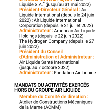
(depuis le 4 mai 2022)
*
Directeur Général :
L’Air Liquide S.A.
er
(depuis le 1
juin 2022)
Directeur Général
Adjoint :
L’Air
*
Liquide S.A.
(jusqu’au 31 mai 2022)
Président‑Directeur
Général :
Air
Liquide International (depuis le 24 juin
2022) ;
Air Liquide
International
Corporation (depuis le 21 juillet 2022)
Administrateur :
American Air Liquide
Holdings (depuis le 22 juin 2022) ;
The Hydrogen Company
(depuis le 27
juin 2022)
Président du Conseil
d'Administration et
Administrateur :
Air Liquide Santé International
(jusqu'au 7 octobre 2022)
Administrateur :
Fondation Air Liquide
MANDATS OU ACTIVITÉS EXERCÉS
HORS DU GROUPE AIR LIQUIDE